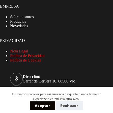
EMPRESA
Sobre nosotros
Productos
Novedades
PRIVACIDAD
Nota Legal
Política de Privacidad
Política de Cookies
Dirección:
Carrer de Cervera 10, 08500 Vic
Teléfono
93 885 32 51
Utilizamos cookies para asegurarnos de que le damos la mejor
experiencia en nuestro sitio web.
Correo electrónico
Aceptar
Rechazar
compres@pasema.com
Copyright © 2026 - Pasema S.A.