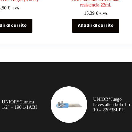
resistencia 22ml.
3,50
€
+IVA
15,39
€
+IVA
ir al carrito
Añadir al carrito
UNIOR*Juego
UNIOR*Carraca
llaves allen bola 1.5-
1/2″ – 190.1/1ABI
10 – 220/3SLPH