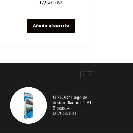
17,94
€
+IVA
Añadir al carrito
UNIOR*Juego de
destornilladores TBI
5 pzas. –
607CS5TBI