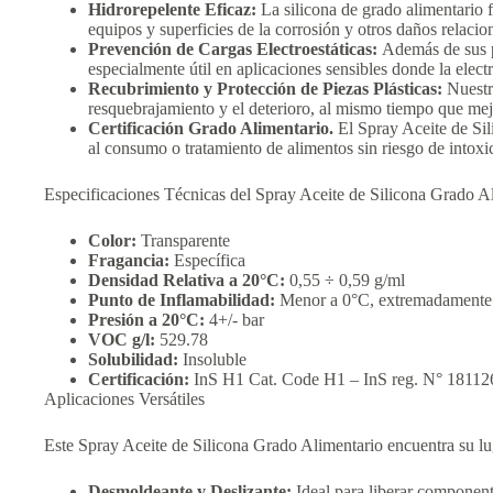
Hidrorepelente Eficaz:
La silicona de grado alimentario f
equipos y superficies de la corrosión y otros daños relacio
Prevención de Cargas Electroestáticas:
Además de sus pr
especialmente útil en aplicaciones sensibles donde la elect
Recubrimiento y Protección de Piezas Plásticas:
Nuestra
resquebrajamiento y el deterioro, al mismo tiempo que mejor
Certificación Grado Alimentario.
El Spray Aceite de Sil
al consumo o tratamiento de alimentos sin riesgo de intoxi
Especificaciones Técnicas del Spray Aceite de Silicona Grado A
Color:
Transparente
Fragancia:
Específica
Densidad Relativa a 20°C:
0,55 ÷ 0,59 g/ml
Punto de Inflamabilidad:
Menor a 0°C, extremadamente 
Presión a 20°C:
4+/- bar
VOC g/l:
529.78
Solubilidad:
Insoluble
Certificación:
InS H1 Cat. Code H1 – InS reg. N° 18112
Aplicaciones Versátiles
Este Spray Aceite de Silicona Grado Alimentario encuentra su lu
Desmoldeante y Deslizante:
Ideal para liberar component