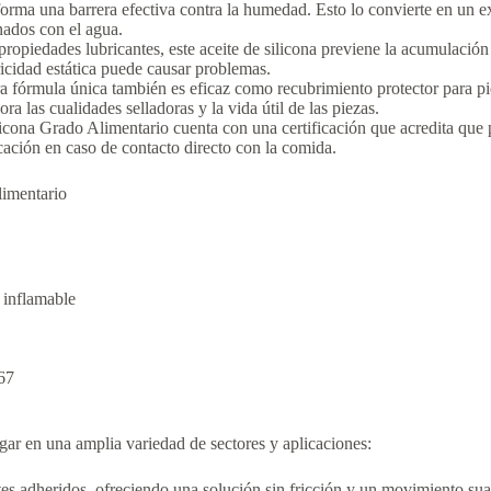
orma una barrera efectiva contra la humedad. Esto lo convierte en un e
nados con el agua.
opiedades lubricantes, este aceite de silicona previene la acumulación d
ricidad estática puede causar problemas.
 fórmula única también es eficaz como recubrimiento protector para pie
a las cualidades selladoras y la vida útil de las piezas.
icona Grado Alimentario cuenta con una certificación que acredita que 
cación en caso de contacto directo con la comida.
limentario
inflamable
67
gar en una amplia variedad de sectores y aplicaciones:
es adheridos, ofreciendo una solución sin fricción y un movimiento sua