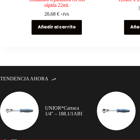
rápida 22ml.
20,68
€
+IVA
Añadir al carrito
Añad
TENDENCIA AHORA
UNIOR*Carraca
1/4″ – 188.1/1ABI