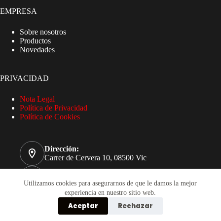
EMPRESA
Sobre nosotros
Productos
Novedades
PRIVACIDAD
Nota Legal
Política de Privacidad
Política de Cookies
Dirección:
Carrer de Cervera 10, 08500 Vic
Teléfono
93 885 32 51
Utilizamos cookies para asegurarnos de que le damos la mejor
experiencia en nuestro sitio web.
Correo electrónico
Aceptar
Rechazar
compres@pasema.com
Copyright © 2026 - Pasema S.A.