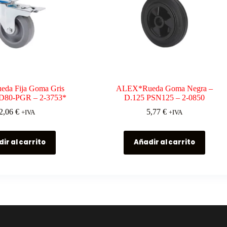
da Fija Goma Gris
ALEX*Rueda Goma Negra –
D80-PGR – 2-3753*
D.125 PSN125 – 2-0850
2,06
€
5,77
€
+IVA
+IVA
ir al carrito
Añadir al carrito