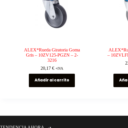
ALEX*Rueda Giratoria Goma
ALEX*Rue
Gris – 10ZV125-PGZN – 2-
– 10ZVLF
3216
2
20,17
€
+IVA
Añadir al carrito
Añad
TENDENCIA AHORA