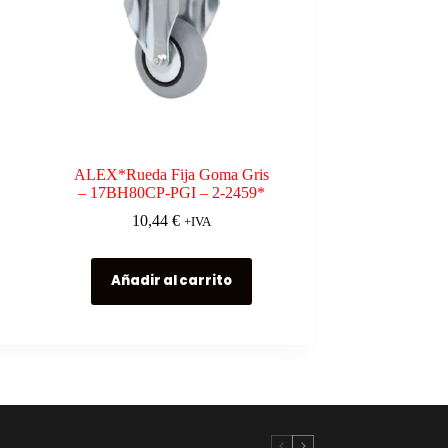
ALEX*Rueda Fija Goma Gris
– 17BH80CP-PGI – 2-2459*
10,44
€
+IVA
Añadir al carrito