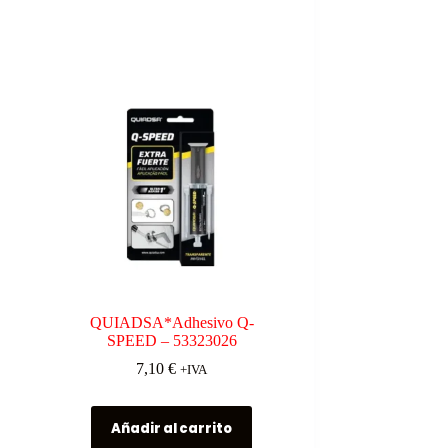
QUIADSA*Adhesivo Q-
SPEED – 53323026
7,10
€
+IVA
Añadir al carrito