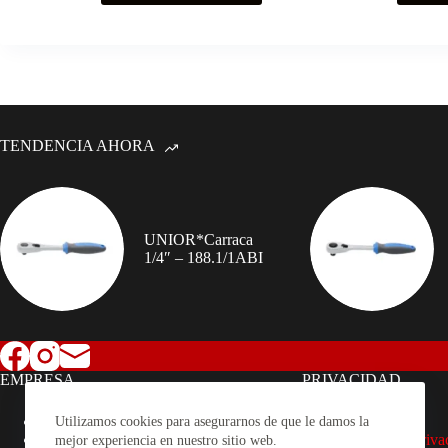
TENDENCIA AHORA
UNIOR*Carraca
1/4″ – 188.1/1ABI
EMPRESA
PRIVACIDAD
Sobre nosotros
Nota Legal
Utilizamos cookies para asegurarnos de que le damos la
Productos
Política de Priv
mejor experiencia en nuestro sitio web.