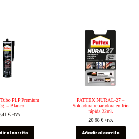
ubo PLP Premium
PATTEX NURAL-27 –
0g. – Blanco
Soldadura reparadora en frío
rápida 22ml.
9,41
€
+IVA
20,68
€
+IVA
ir al carrito
Añadir al carrito