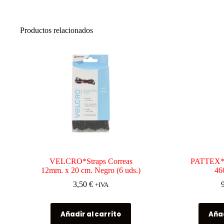
Productos relacionados
VELCRO*Straps Correas
PATTEX*T
12mm. x 20 cm. Negro (6 uds.)
46
3,50
€
+IVA
Añadir al carrito
Añad