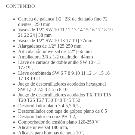
CONTENIDO
Carraca de palanca 1/2“ 2K de dentado fino 72
dientes | 250 mm
Vasos de 1/2“ SW 10 11 12 13 14 15 16 17 18 19
21 22 24 | 38 mm
Vasos de 1/2“ SW 10 13 17 19 | 77mm
Alargaderas de 1/2“ 125 250 mm,
Articulación universal de 1/2“ | 66 mm
Ampliadora 3/8 x 1/2 cuadrado | 44mm
Llave de carraca de doble anillo SW 10×13
17×19 ,
Llave combinada SW 6 7 8 9 10 11 12 14 15 16
17 18 19 21
Juego de destornilladores acodados hexagonal
SW 1,5 2 2,5 3 4 5 6 8 10
Juego de destornilladores acodados TX T10 T15
T20 T25 T27 T30 T40 T45 T50
Destornillador plano 3 4 5,5 6,5 ,
Destornillador con tapa de golpeo plano de 6,5
Destornillador en cruz PH 1 2,
Comporbador de tensión plano 120-250 V
Alicate universal 180 mm,
Alicates para bombas de agua 10“,