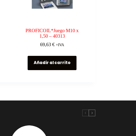
PROFICOIL*Juego M10 x
1,50 – 40313
69,63
€
+IVA
Añadir al carrito