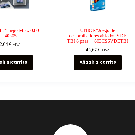
L*Juego M5 x 0,80
UNIOR*Juego de
– 40305
destornilladores aislados VDE
TBI 6 pzas. – 603CS6VDETBI
2,64
€
+IVA
45,67
€
+IVA
ir al carrito
Añadir al carrito