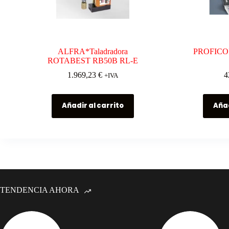
ALFRA*Taladradora
PROFICOI
ROTABEST RB50B RL-E
1.969,23
€
4
+IVA
Añadir al carrito
Añad
TENDENCIA AHORA