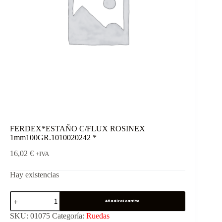
FERDEX*ESTAÑO C/FLUX ROSINEX
1mm100GR.1010020242 *
16,02
€
+IVA
Hay existencias
Añadir al carrito
SKU:
01075
Categoría:
Ruedas