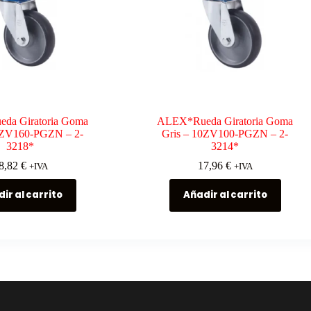
da Giratoria Goma
ALEX*Rueda Giratoria Goma
0ZV160-PGZN – 2-
Gris – 10ZV100-PGZN – 2-
3218*
3214*
8,82
€
17,96
€
+IVA
+IVA
ir al carrito
Añadir al carrito