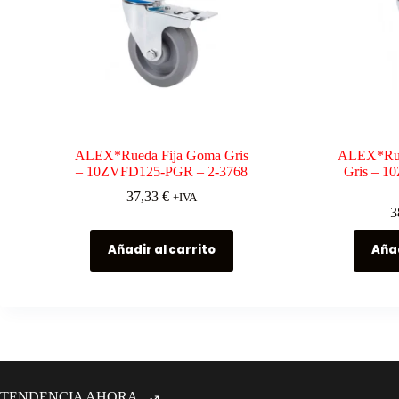
ALEX*Rueda Fija Goma Gris
ALEX*Rue
– 10ZVFD125-PGR – 2-3768
Gris – 1
37,33
€
+IVA
3
Añadir al carrito
Añad
TENDENCIA AHORA