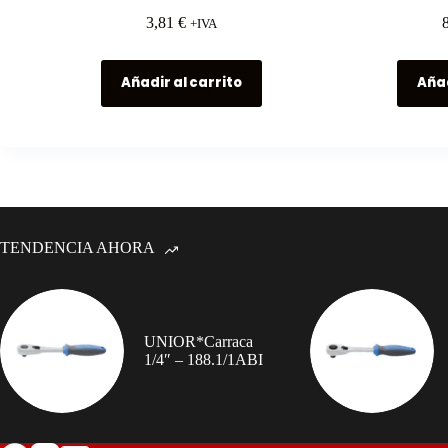
3,81
€
+IVA
Añadir al carrito
Añad
TENDENCIA AHORA
UNIOR*Carraca
1/4″ – 188.1/1ABI