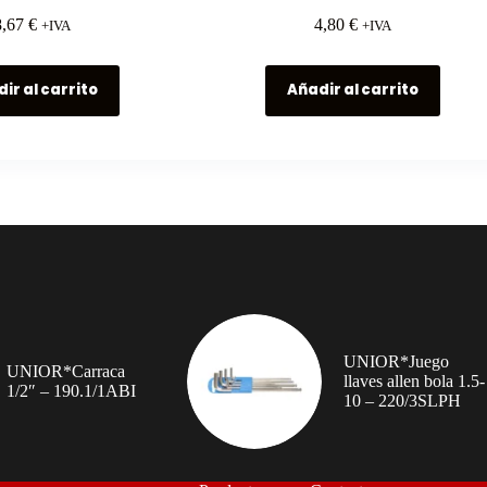
8,67
€
4,80
€
+IVA
+IVA
ir al carrito
Añadir al carrito
UNIOR*Juego
UNIOR*Carraca
llaves allen bola 1.5-
1/2″ – 190.1/1ABI
10 – 220/3SLPH