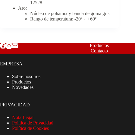
12528.
Aro:
Núcleo de poliamix y banda de goma gris
Rango de temperatura: -20º ÷ +60º
Productos
Contacto
EMPRESA
Sobre nosotros
Productos
Novedades
PRIVACIDAD
Nota Legal
Política de Privacidad
Política de Cookies