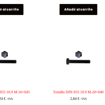
r al carrito
Añadir al carrito
-933 10.9 M-16×045
Tornillo DIN-933 10.9 M-20×040
24
€
2,84
€
+IVA
+IVA