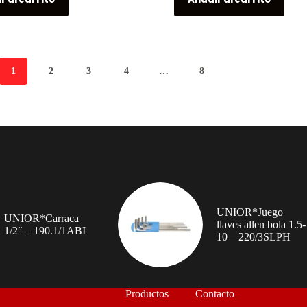
1
2
3
4
…
8
UNIOR*Juego
UNIOR*Carraca
llaves allen bola 1.5-
1/2″ – 190.1/1ABI
10 – 220/3SLPH
Productos
Contacto