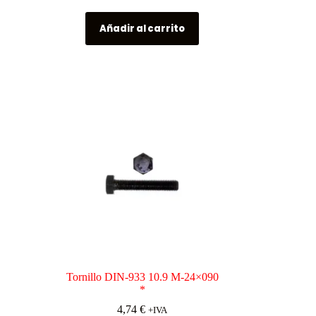
Añadir al carrito
Tornillo DIN-933 10.9 M-24×090
*
4,74
€
+IVA