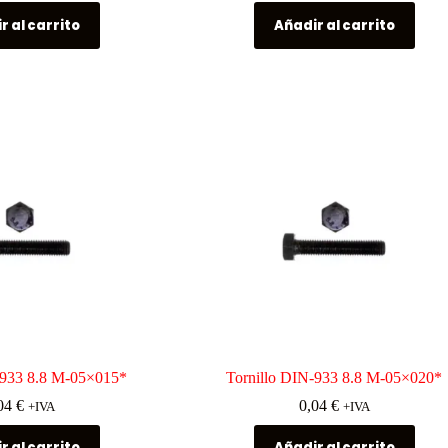
r al carrito
Añadir al carrito
-933 8.8 M-05×015*
Tornillo DIN-933 8.8 M-05×020*
04
€
0,04
€
+IVA
+IVA
r al carrito
Añadir al carrito