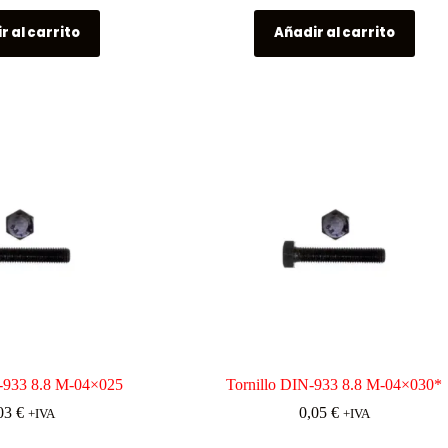
r al carrito
Añadir al carrito
N-933 8.8 M-04×025
Tornillo DIN-933 8.8 M-04×030*
03
€
0,05
€
+IVA
+IVA