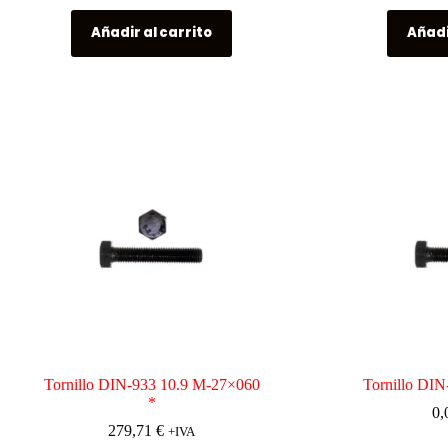
Añadir al carrito
Añadi
Tornillo DIN-933 10.9 M-27×060
Tornillo DI
*
0,
279,71
€
+IVA