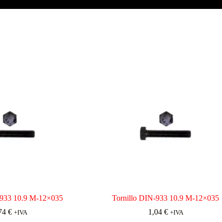
-933 10.9 M-12×035
Tornillo DIN-933 10.9 M-12×035
74
€
1,04
€
+IVA
+IVA