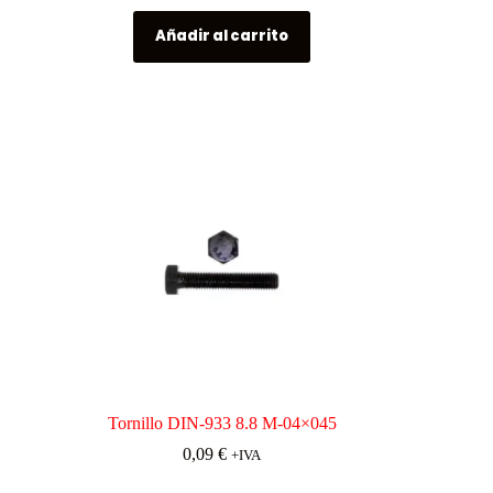
Añadir al carrito
Tornillo DIN-933 8.8 M-04×045
0,09
€
+IVA